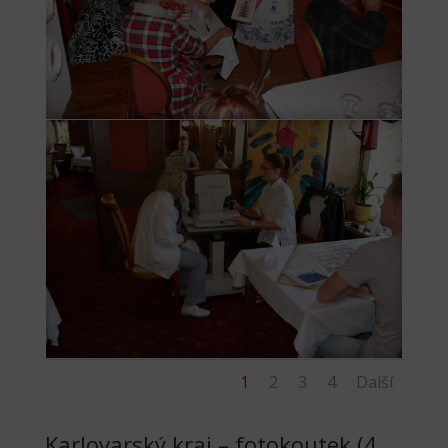
1
2
3
4
Další
Karlovarský kraj – fotokoutek (4.