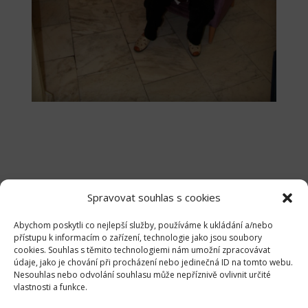
Spravovat souhlas s cookies
Olomoucký kraj – krajské kolo (19.
Abychom poskytli co nejlepší služby, používáme k ukládání a/nebo
přístupu k informacím o zařízení, technologie jako jsou soubory
9. 2019)
cookies. Souhlas s těmito technologiemi nám umožní zpracovávat
údaje, jako je chování při procházení nebo jedinečná ID na tomto webu.
Nesouhlas nebo odvolání souhlasu může nepříznivě ovlivnit určité
vlastnosti a funkce.