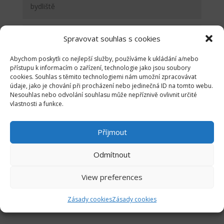
Spravovat souhlas s cookies
Abychom poskytli co nejlepší služby, používáme k ukládání a/nebo
přístupu k informacím o zařízení, technologie jako jsou soubory
cookies. Souhlas s těmito technologiemi nám umožní zpracovávat
údaje, jako je chování při procházení nebo jedinečná ID na tomto webu.
Nesouhlas nebo odvolání souhlasu může nepříznivě ovlivnit určité
vlastnosti a funkce.
Příjmout
Odmítnout
odeslat přihlášku
View preferences
=
3 + 13
Zásady cookies
Zásady cookies